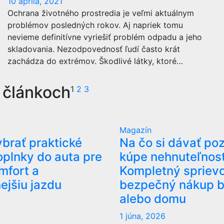
10 apríla, 2021
Ochrana životného prostredia je veľmi aktuálnym
problémov posledných rokov. Aj napriek tomu
nevieme definitívne vyriešiť problém odpadu a jeho
skladovania. Nezodpovednosť ľudí často krát
zachádza do extrémov. Škodlivé látky, ktoré…
 článkoch
1
2
3
Magazín
ybrať praktické
Na čo si dávať poz
plnky do auta pre
kúpe nehnuteľnost
mfort a
Kompletný spriev
ejšiu jazdu
bezpečný nákup b
alebo domu
1 júna, 2026