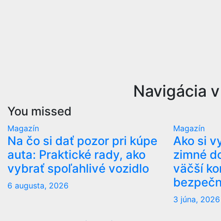
Navigácia v
You missed
Magazín
Magazín
Na čo si dať pozor pri kúpe
Ako si v
auta: Praktické rady, ako
zimné do
vybrať spoľahlivé vozidlo
väčší ko
bezpečn
6 augusta, 2026
3 júna, 2026