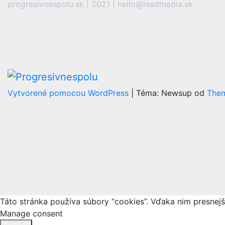
progresivnespolu.sk | 2021 | hello@leadmedia.sk
Vytvorené pomocou WordPress
|
Téma: Newsup od
The
Táto stránka používa súbory “cookies”. Vďaka nim presnej
Manage consent