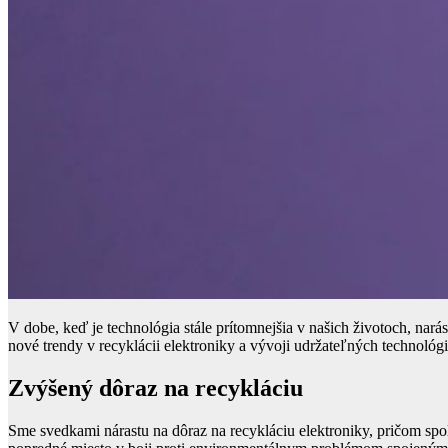
V dobe, keď je technológia stále prítomnejšia v našich životoch, na
nové trendy v recyklácii elektroniky a vývoji udržateľných technológ
Zvýšený dôraz na recykláciu
Sme svedkami nárastu na dôraz na recykláciu elektroniky, pričom spo