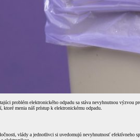
rástajúci problém elektronického odpadu sa stáva nevyhnutnou výzvou p
ií, ktoré menia náš prístup k elektronickému odpadu.
ločnosti, vlády a jednotlivci si uvedomujú nevyhnutnosť efektívneho s