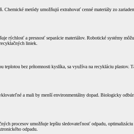
. Chemické metódy umožňujú extrahovať cenné materiály zo zariadení,
yšuje rýchlosť a presnosť separácie materiálov. Robotické systémy mô
recyklačných liniek.
u teplotou bez prítomnosti kyslíka, sa využíva na recykláciu plastov. T
klovateľné a mali by menší environmentálny dopad. Biologicky odbúrate
klačných procesov umožňuje lepšiu sledovateľnosť odpadu, optimalizáci
ektronického odpadu.