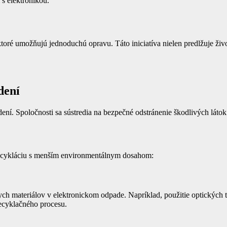
s elektronikou.
ktoré umožňujú jednoduchú opravu. Táto iniciatíva nielen predlžuje živo
dení
í. Spoločnosti sa sústredia na bezpečné odstránenie škodlivých látok 
 recykláciu s menším environmentálnym dosahom:
ych materiálov v elektronickom odpade. Napríklad, použitie optických
recyklačného procesu.