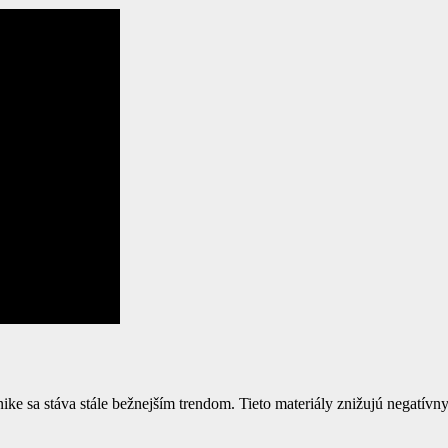
ike sa stáva stále bežnejším trendom. Tieto materiály znižujú negatívn