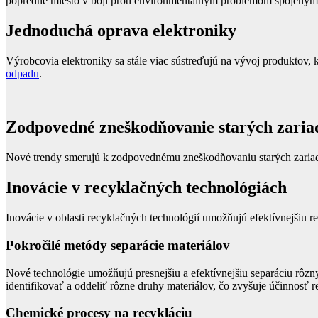
popredné miesto v boji proti environmentálnym problémom spojeným 
Jednoduchá oprava elektroniky
Výrobcovia elektroniky sa stále viac sústreďujú na vývoj produktov, 
odpadu
.
Zodpovedné zneškodňovanie starých zaria
Nové trendy smerujú k zodpovednému zneškodňovaniu starých zariaden
Inovácie v recyklačných technológiách
Inovácie v oblasti recyklačných technológií umožňujú efektívnejšiu
Pokročilé metódy separácie materiálov
Nové technológie umožňujú presnejšiu a efektívnejšiu separáciu rôzn
identifikovať a oddeliť rôzne druhy materiálov, čo zvyšuje účinnosť 
Chemické procesy na recykláciu