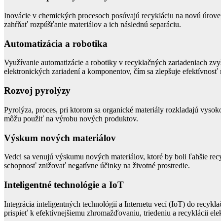
Inovácie v chemických procesoch posúvajú recykláciu na novú úroveň
zahŕňať rozpúšťanie materiálov a ich následnú separáciu.
Automatizácia a robotika
Využívanie automatizácie a robotiky v recyklačných zariadeniach zv
elektronických zariadení a komponentov, čím sa zlepšuje efektívnosť 
Rozvoj pyrolýzy
Pyrolýza, proces, pri ktorom sa organické materiály rozkladajú vysoko
môžu použiť na výrobu nových produktov.
Výskum nových materiálov
Vedci sa venujú výskumu nových materiálov, ktoré by boli ľahšie recy
schopnosť znižovať negatívne účinky na životné prostredie.
Inteligentné technológie a IoT
Integrácia inteligentných technológií a Internetu vecí (IoT) do recy
prispieť k efektívnejšiemu zhromažďovaniu, triedeniu a recyklácii el