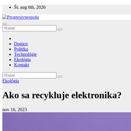
Prejsť
Št. aug 6th, 2026
na
obsah
Progresivnespolu
Progresívne témy - ekológia a politika
Domov
Politika
Technológie
Ekológia
Kontakt
Ekológia
Ako sa recykluje elektronika?
nov 16, 2023