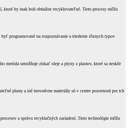
 ktoré by inak boli obtiažne recyklovateľné. Tieto procesy môžu
žu byť programované na rozpoznávanie a triedenie rôznych typov
áto metóda umožňuje získať oleje a plyny z plastov, ktoré sa neskôr
ľné plasty a iné inovatívne materiály sú v centre pozornosti pre ich
u procesov a správu recyklačných zariadení. Tieto technológie môžu