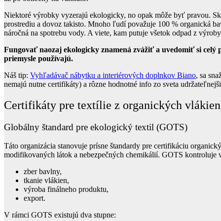
Niektoré výrobky vyzerajú ekologicky, no opak môže byť pravou. Skuto
prostrediu a dovoz takisto. Mnoho ľudí považuje 100 % organická bavl
náročná na spotrebu vody. A viete, kam putuje všetok odpad z výroby
Fungovať naozaj ekologicky znamená zvážiť a uvedomiť si celý pr
priemysle používajú.
Náš tip:
Vyhľadávač nábytku a interiérových doplnkov Biano
, sa sn
nemajú nutne certifikáty) a rôzne hodnotné info zo sveta udržateľnejš
Certifikáty pre textílie z organických vlákien
Globálny štandard pre ekologický textil (GOTS)
Táto organizácia stanovuje prísne štandardy pre certifikáciu organick
modifikovaných látok a nebezpečných chemikálií. GOTS kontroluje v
zber bavlny,
tkanie vlákien,
výroba finálneho produktu,
export.
V rámci GOTS existujú dva stupne: