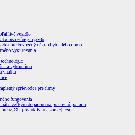
poľahlivé vozidlo
rt a bezpečnejšiu jazdu
evodca pre bezpečný nákup bytu alebo domu
erného vykurovania
 technológie
rácu a výkon tímu
 vitalitu
fice
pletný sprievodca pre firmy
nného fungovania
 rituál s veľkým dopadom na pracovnú pohodu
pre vyššiu produktivitu a spokojnosť