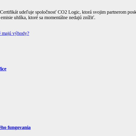
ímy. Certifikát udeľuje spoločnosť CO2 Logic, ktorá svojim partnerom po
misie uhlíka, ktoré sa momentálne nedajú znížiť.
é majú výhody?
fice
ného fungovania