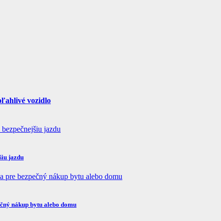
ľahlivé vozidlo
šiu jazdu
pečný nákup bytu alebo domu