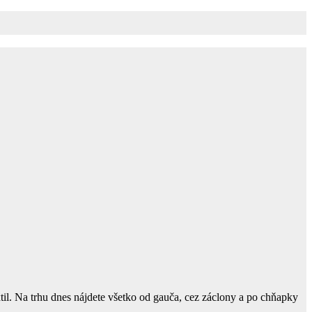
xtil. Na trhu dnes nájdete všetko od gauča, cez záclony a po chňapky