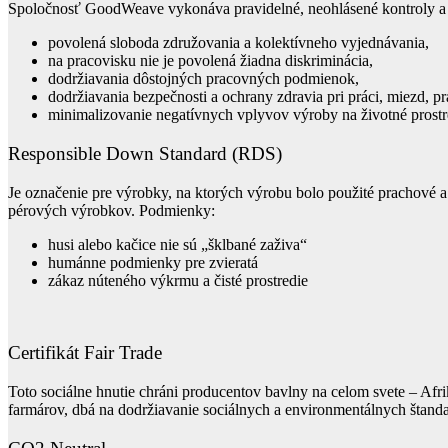
Spoločnosť GoodWeave vykonáva pravidelné, neohlásené kontroly a 
povolená sloboda združovania a kolektívneho vyjednávania,
na pracovisku nie je povolená žiadna diskriminácia,
dodržiavania dôstojných pracovných podmienok,
dodržiavania bezpečnosti a ochrany zdravia pri práci, miezd, p
minimalizovanie negatívnych vplyvov výroby na životné prostr
Responsible Down Standard (RDS)
Je označenie pre výrobky, na ktorých výrobu bolo použité prachové a
pérových výrobkov. Podmienky:
husi alebo kačice nie sú „šklbané zaživa“
humánne podmienky pre zvieratá
zákaz núteného výkrmu a čisté prostredie
Certifikát Fair Trade
Toto sociálne hnutie chráni producentov bavlny na celom svete – Afr
farmárov, dbá na dodržiavanie sociálnych a environmentálnych štand