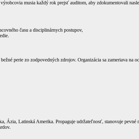
výrobcovia musia každý rok prejsť auditom, aby zdokumentovali nasl
racovného času a disciplinárnych postupov,
edie.
 bežné perie zo zodpovedných zdrojov. Organizácia sa zameriava na och
ika, Ázia, Latinská Amerika. Propaguje udržateľnosť, stanovuje pevné 
ardov.