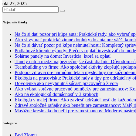
okt 27, 2025
Najnovšie články
Na čo si dať pozor pri kúpe auta: Praktické rady, ako vybrať s
Ako si vybrať praktické zimné doplnky do auta pre väčší komfo
Na čo si dávať pozor pri kúpe nehnuteľnosti: Kompletný spri
Podlahové kúrenie výhody: Prečo sa oplatí investovať do mod
Solárne panely na dome: Investícia, ktorá sa oplatí
Tunely patria medzi najbezpečnejšie časti diaľnic. Dôvodom sú
Teambuilding vo firme: Ako spoločné aktivity zlepšujú spolup
Podpora zdravia pre harmóniu tela a mysle: tipy pre každodennú
Ekológia na pracovisku: Praktické rady a tipy pre udržateľný of
Dovolenka ako nevyhnutná súčasť pracovného života
Ako vybrať správne pracovné pomôcky pre zamestnancov: Kom
Ako na ekologickú domácnosť v 3 krokoch
Ekológia v malej firme: Ako zaviesť udržateľnosť do každode
Zdravé spoločné raňajky ako benefit pre zamestnancov: Malý
Masážne kreslo ako benefit pre zamestnancov: Moderný nástroj 
Kategórie
Bod Zlomu