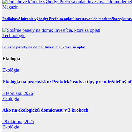
Magazín
Podlahové kúrenie výhody: Prečo sa oplatí investovať do moderného vykuro
Technológie
Solárne panely na dome: Investícia, ktorá sa oplatí
Ekológia
Ekológia
Ekológia na pracovisku: Praktické rady a tipy pre udržateľný of
3 februára, 2026
Ekológia
Ako na ekologickú domácnosť v 3 krokoch
28 októbra, 2025
Ekológia