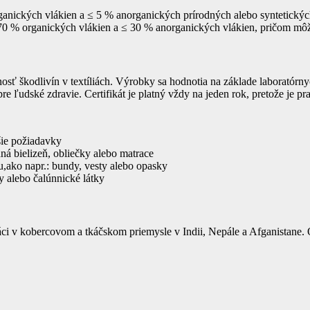
ganických vlákien a ≤ 5 % anorganických prírodných alebo syntetických
70 % organických vlákien a ≤ 30 % anorganických vlákien, pričom mô
omnosť škodlivín v textíliách. Výrobky sa hodnotia na základe laboratórn
 ľudské zdravie. Certifikát je platný vždy na jeden rok, pretože je p
jšie požiadavky
ná bielizeň, obliečky alebo matrace
u,ako napr.: bundy, vesty alebo opasky
ny alebo čalúnnické látky
ci v kobercovom a tkáčskom priemysle v Indii, Nepále a Afganistane. 