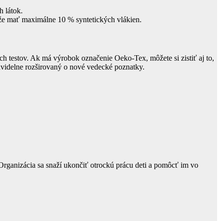
 látok.
že mať maximálne 10 % syntetických vlákien.
ych testov. Ak má výrobok označenie Oeko-Tex, môžete si zistiť aj to,
ravidelne rozširovaný o nové vedecké poznatky.
Organizácia sa snaží ukončiť otrockú prácu deti a pomôcť im vo