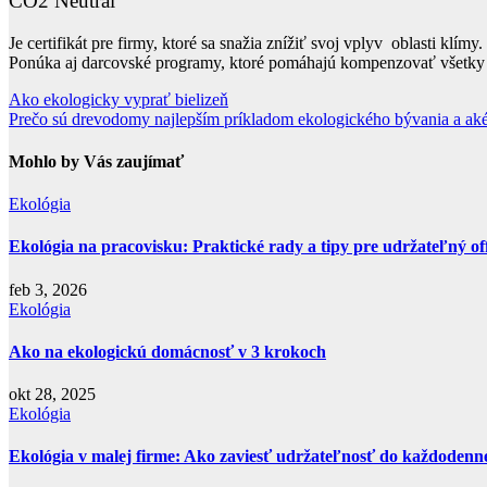
CO2 Neutral
Je certifikát pre firmy, ktoré sa snažia znížiť svoj vplyv oblasti kl
Ponúka aj darcovské programy, ktoré pomáhajú kompenzovať všetky e
Navigácia
Ako ekologicky vyprať bielizeň
Prečo sú drevodomy najlepším príkladom ekologického bývania a ak
v
článku
Mohlo by Vás zaujímať
Ekológia
Ekológia na pracovisku: Praktické rady a tipy pre udržateľný of
feb 3, 2026
Ekológia
Ako na ekologickú domácnosť v 3 krokoch
okt 28, 2025
Ekológia
Ekológia v malej firme: Ako zaviesť udržateľnosť do každoden