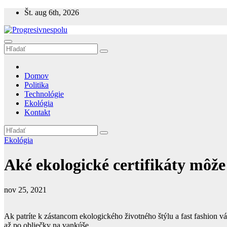
Prejsť
Št. aug 6th, 2026
na
obsah
Progresivnespolu
Progresívne témy - ekológia a politika
Domov
Politika
Technológie
Ekológia
Kontakt
Ekológia
Aké ekologické certifikáty môže
nov 25, 2021
Ak patríte k zástancom ekologického životného štýlu a fast fashion vá
až po obliečky na vankúše.