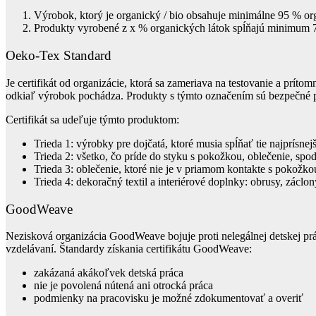
Výrobok, ktorý je organický / bio obsahuje minimálne 95 % or
Produkty vyrobené z x % organických látok spĺňajú minimum 
Oeko-Tex Standard
Je certifikát od organizácie, ktorá sa zameriava na testovanie a prít
odkiaľ výrobok pochádza. Produkty s týmto označením sú bezpečné pre
Certifikát sa udeľuje týmto produktom:
Trieda 1: výrobky pre dojčatá, ktoré musia spĺňať tie najprísne
Trieda 2: všetko, čo príde do styku s pokožkou, oblečenie, spod
Trieda 3: oblečenie, ktoré nie je v priamom kontakte s pokožko
Trieda 4: dekoračný textil a interiérové doplnky: obrusy, záclo
GoodWeave
Nezisková organizácia GoodWeave bojuje proti nelegálnej detskej prá
vzdelávaní. Štandardy získania certifikátu GoodWeave:
zakázaná akákoľvek detská práca
nie je povolená nútená ani otrocká práca
podmienky na pracovisku je možné zdokumentovať a overiť