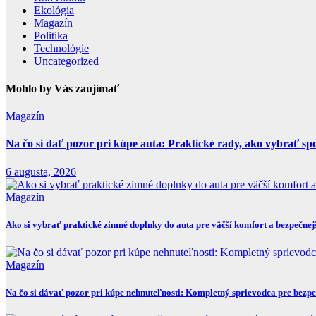
Ekológia
Magazín
Politika
Technológie
Uncategorized
Mohlo by Vás zaujímať
Magazín
Na čo si dať pozor pri kúpe auta: Praktické rady, ako vybrať spo
6 augusta, 2026
Magazín
Ako si vybrať praktické zimné doplnky do auta pre väčší komfort a bezpečnej
Magazín
Na čo si dávať pozor pri kúpe nehnuteľnosti: Kompletný sprievodca pre bez