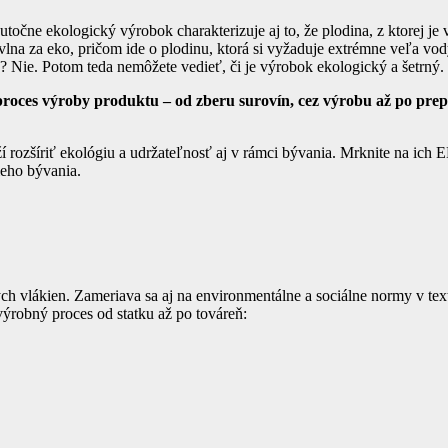
čne ekologický výrobok charakterizuje aj to, že plodina, z ktorej je 
na za eko, pričom ide o plodinu, ktorá si vyžaduje extrémne veľa vody.
? Nie. Potom teda nemôžete vedieť, či je výrobok ekologický a šetrný.
oces výroby produktu – od zberu surovín, cez výrobu až po prepra
aží rozšíriť ekológiu a udržateľnosť aj v rámci bývania. Mrknite na ich
ieho bývania.
ých vlákien. Zameriava sa aj na environmentálne a sociálne normy v tex
ýrobný proces od statku až po továreň: