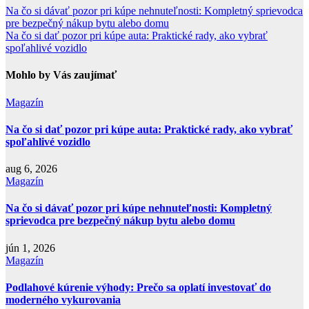
Navigácia
Na čo si dávať pozor pri kúpe nehnuteľnosti: Kompletný sprievodca
pre bezpečný nákup bytu alebo domu
v
Na čo si dať pozor pri kúpe auta: Praktické rady, ako vybrať
článku
spoľahlivé vozidlo
Mohlo by Vás zaujímať
Magazín
Na čo si dať pozor pri kúpe auta: Praktické rady, ako vybrať
spoľahlivé vozidlo
aug 6, 2026
Magazín
Na čo si dávať pozor pri kúpe nehnuteľnosti: Kompletný
sprievodca pre bezpečný nákup bytu alebo domu
jún 1, 2026
Magazín
Podlahové kúrenie výhody: Prečo sa oplatí investovať do
moderného vykurovania