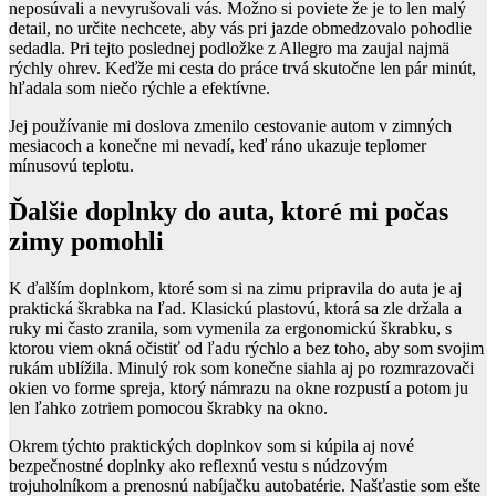
neposúvali a nevyrušovali vás. Možno si poviete že je to len malý
detail, no určite nechcete, aby vás pri jazde obmedzovalo pohodlie
sedadla. Pri tejto poslednej podložke z Allegro ma zaujal najmä
rýchly ohrev. Keďže mi cesta do práce trvá skutočne len pár minút,
hľadala som niečo rýchle a efektívne.
Jej používanie mi doslova zmenilo cestovanie autom v zimných
mesiacoch a konečne mi nevadí, keď ráno ukazuje teplomer
mínusovú teplotu.
Ďalšie doplnky do auta, ktoré mi počas
zimy pomohli
K ďalším doplnkom, ktoré som si na zimu pripravila do auta je aj
praktická škrabka na ľad. Klasickú plastovú, ktorá sa zle držala a
ruky mi často zranila, som vymenila za ergonomickú škrabku, s
ktorou viem okná očistiť od ľadu rýchlo a bez toho, aby som svojim
rukám ublížila. Minulý rok som konečne siahla aj po rozmrazovači
okien vo forme spreja, ktorý námrazu na okne rozpustí a potom ju
len ľahko zotriem pomocou škrabky na okno.
Okrem týchto praktických doplnkov som si kúpila aj nové
bezpečnostné doplnky ako reflexnú vestu s núdzovým
trojuholníkom a prenosnú nabíjačku autobatérie. Našťastie som ešte