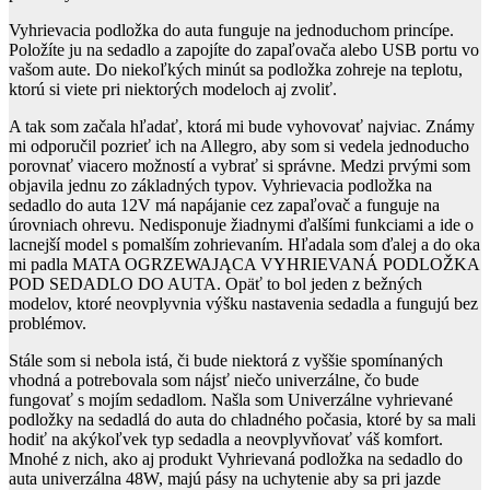
Vyhrievacia podložka do auta funguje na jednoduchom princípe.
Položíte ju na sedadlo a zapojíte do zapaľovača alebo USB portu vo
vašom aute. Do niekoľkých minút sa podložka zohreje na teplotu,
ktorú si viete pri niektorých modeloch aj zvoliť.
A tak som začala hľadať, ktorá mi bude vyhovovať najviac. Známy
mi odporučil pozrieť ich na Allegro, aby som si vedela jednoducho
porovnať viacero možností a vybrať si správne. Medzi prvými som
objavila jednu zo základných typov. Vyhrievacia podložka na
sedadlo do auta 12V má napájanie cez zapaľovač a funguje na
úrovniach ohrevu. Nedisponuje žiadnymi ďalšími funkciami a ide o
lacnejší model s pomalším zohrievaním. Hľadala som ďalej a do oka
mi padla MATA OGRZEWAJĄCA VYHRIEVANÁ PODLOŽKA
POD SEDADLO DO AUTA. Opäť to bol jeden z bežných
modelov, ktoré neovplyvnia výšku nastavenia sedadla a fungujú bez
problémov.
Stále som si nebola istá, či bude niektorá z vyššie spomínaných
vhodná a potrebovala som nájsť niečo univerzálne, čo bude
fungovať s mojím sedadlom. Našla som Univerzálne vyhrievané
podložky na sedadlá do auta do chladného počasia, ktoré by sa mali
hodiť na akýkoľvek typ sedadla a neovplyvňovať váš komfort.
Mnohé z nich, ako aj produkt Vyhrievaná podložka na sedadlo do
auta univerzálna 48W, majú pásy na uchytenie aby sa pri jazde