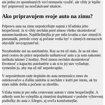
ani jednu zo spomínaných vecí nemusela využiť, ale vždy je lepšie
byť pripravený na neočakávané situácie.
Ako pripravujem svoje auto na zimu?
Prípravu auta na zimu nepodceňujte najmä z hľadiska jeho
bezpečnosti. Ja si vždy nechám pred zimou všetko skontrolovať
automechanikom. Najdôležitejšia je pre mňa kvalita a stav zimných
pneumatík, pretože cesty aj počasie vedia byť v zimných mesiacoch
obzvlášť nevyspytateľné.
Nezabudnite ani na autobatériu. Raz sa mi už stalo, že sa mi ráno
pred cestou do práce nepodarilo naštartovať auto a ja som nakoniec
meškala takmer 2 hodiny. Pred zimou nechám skontrolovať
životnosť a kapacitu autobatérie a ak si to jej stav vyžaduje,
vymením ju, aby ma už nič neprekvapilo.
V neposlednom rade doplním do auta nemrznúcu zmes do
ostrekovačov a ďalšiu nádobu si nechám v kufri pre istotu, ak by
zmes náhle došla a počasie sa zhoršilo.
Vďaka tomu je pre mňa cestovanie autom v zime bezpečnejšie. A
odkedy som ho vylepšila aj zimnými doplnkami v podobe výhrevnej
podložky do auta z Allegro, aj oveľa komfortnejšie.