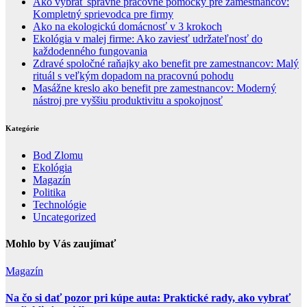
Ako vybrať správne pracovné pomôcky pre zamestnancov:
Kompletný sprievodca pre firmy
Ako na ekologickú domácnosť v 3 krokoch
Ekológia v malej firme: Ako zaviesť udržateľnosť do
každodenného fungovania
Zdravé spoločné raňajky ako benefit pre zamestnancov: Malý
rituál s veľkým dopadom na pracovnú pohodu
Masážne kreslo ako benefit pre zamestnancov: Moderný
nástroj pre vyššiu produktivitu a spokojnosť
Kategórie
Bod Zlomu
Ekológia
Magazín
Politika
Technológie
Uncategorized
Mohlo by Vás zaujímať
Magazín
Na čo si dať pozor pri kúpe auta: Praktické rady, ako vybrať