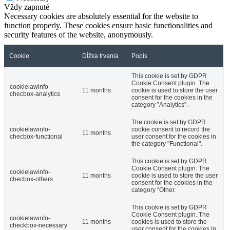
Vždy zapnuté
Necessary cookies are absolutely essential for the website to
function properly. These cookies ensure basic functionalities and
security features of the website, anonymously.
Cookie
Dĺžka trvania
Popis
This cookie is set by GDPR
Cookie Consent plugin. The
cookielawinfo-
11 months
cookie is used to store the user
checbox-analytics
consent for the cookies in the
category "Analytics".
The cookie is set by GDPR
cookielawinfo-
cookie consent to record the
11 months
checbox-functional
user consent for the cookies in
the category "Functional".
This cookie is set by GDPR
Cookie Consent plugin. The
cookielawinfo-
11 months
cookie is used to store the user
checbox-others
consent for the cookies in the
category "Other.
This cookie is set by GDPR
Cookie Consent plugin. The
cookielawinfo-
11 months
cookies is used to store the
checkbox-necessary
user consent for the cookies in