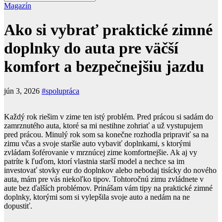
Magazín
Ako si vybrať praktické zimné
doplnky do auta pre väčší
komfort a bezpečnejšiu jazdu
jún 3, 2026
#spolupráca
Každý rok riešim v zime ten istý problém. Pred prácou si sadám do
zamrznutého auta, ktoré sa mi nestihne zohriať a už vystupujem
pred prácou. Minulý rok som sa konečne rozhodla pripraviť sa na
zimu včas a svoje staršie auto vybaviť doplnkami, s ktorými
zvládam šoférovanie v mrznúcej zime komfortnejšie. Ak aj vy
patríte k ľuďom, ktorí vlastnia starší model a nechce sa im
investovať stovky eur do doplnkov alebo nebodaj tisícky do nového
auta, mám pre vás niekoľko tipov. Tohtoročnú zimu zvládnete v
aute bez ďalších problémov. Prinášam vám tipy na praktické zimné
doplnky, ktorými som si vylepšila svoje auto a nedám na ne
dopustiť.