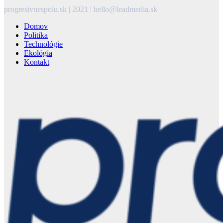
progresivnespolu.sk | 2021 | hello@leadmedia.sk
Domov
Politika
Technológie
Ekológia
Kontakt