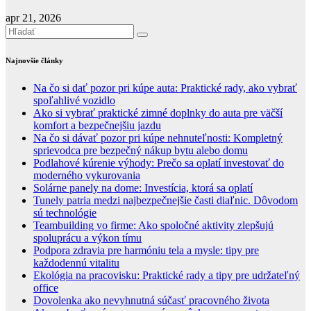
apr 21, 2026
Najnovšie články
Na čo si dať pozor pri kúpe auta: Praktické rady, ako vybrať
spoľahlivé vozidlo
Ako si vybrať praktické zimné doplnky do auta pre väčší
komfort a bezpečnejšiu jazdu
Na čo si dávať pozor pri kúpe nehnuteľnosti: Kompletný
sprievodca pre bezpečný nákup bytu alebo domu
Podlahové kúrenie výhody: Prečo sa oplatí investovať do
moderného vykurovania
Solárne panely na dome: Investícia, ktorá sa oplatí
Tunely patria medzi najbezpečnejšie časti diaľnic. Dôvodom
sú technológie
Teambuilding vo firme: Ako spoločné aktivity zlepšujú
spoluprácu a výkon tímu
Podpora zdravia pre harmóniu tela a mysle: tipy pre
každodennú vitalitu
Ekológia na pracovisku: Praktické rady a tipy pre udržateľný
office
Dovolenka ako nevyhnutná súčasť pracovného života