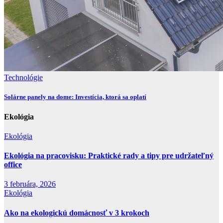
Technológie
Solárne panely na dome: Investícia, ktorá sa oplatí
Ekológia
Ekológia
Ekológia na pracovisku: Praktické rady a tipy pre udržateľný
office
3 februára, 2026
Ekológia
Ako na ekologickú domácnosť v 3 krokoch