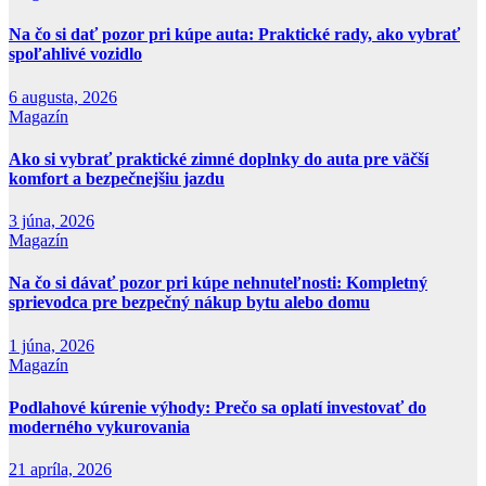
Na čo si dať pozor pri kúpe auta: Praktické rady, ako vybrať
spoľahlivé vozidlo
6 augusta, 2026
Magazín
Ako si vybrať praktické zimné doplnky do auta pre väčší
komfort a bezpečnejšiu jazdu
3 júna, 2026
Magazín
Na čo si dávať pozor pri kúpe nehnuteľnosti: Kompletný
sprievodca pre bezpečný nákup bytu alebo domu
1 júna, 2026
Magazín
Podlahové kúrenie výhody: Prečo sa oplatí investovať do
moderného vykurovania
21 apríla, 2026