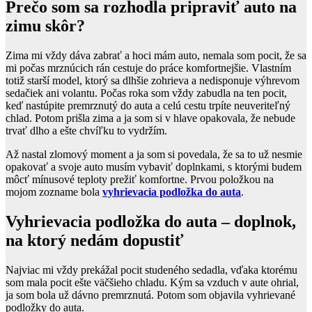
Prečo som sa rozhodla pripraviť auto na
zimu skôr?
Zima mi vždy dáva zabrať a hoci mám auto, nemala som pocit, že sa
mi počas mrznúcich rán cestuje do práce komfortnejšie. Vlastním
totiž starší model, ktorý sa dlhšie zohrieva a nedisponuje výhrevom
sedačiek ani volantu. Počas roka som vždy zabudla na ten pocit,
keď nastúpite premrznutý do auta a celú cestu trpíte neuveriteľný
chlad. Potom prišla zima a ja som si v hlave opakovala, že nebude
trvať dlho a ešte chvíľku to vydržím.
Až nastal zlomový moment a ja som si povedala, že sa to už nesmie
opakovať a svoje auto musím vybaviť doplnkami, s ktorými budem
môcť mínusové teploty prežiť komfortne. Prvou položkou na
mojom zozname bola
vyhrievacia podložka do auta
.
Vyhrievacia podložka do auta – doplnok,
na ktorý nedám dopustiť
Najviac mi vždy prekážal pocit studeného sedadla, vďaka ktorému
som mala pocit ešte väčšieho chladu. Kým sa vzduch v aute ohrial,
ja som bola už dávno premrznutá. Potom som objavila vyhrievané
podložky do auta.