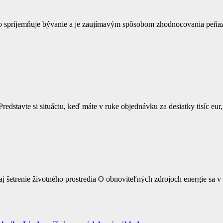
ko spríjemňuje bývanie a je zaujímavým spôsobom zhodnocovania peňazí
edstavte si situáciu, keď máte v ruke objednávku za desiatky tisíc eur,
j šetrenie životného prostredia O obnoviteľných zdrojoch energie sa v 