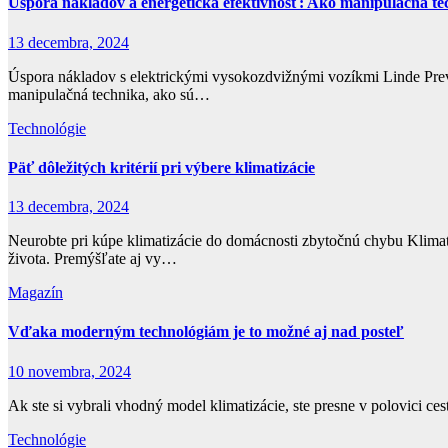
Úspora nákladov a energetická efektívnosť: Ako manipulačná te
13 decembra, 2024
Úspora nákladov s elektrickými vysokozdvižnými vozíkmi Linde Prevád
manipulačná technika, ako sú…
Technológie
Päť dôležitých kritérií pri výbere klimatizácie
13 decembra, 2024
Neurobte pri kúpe klimatizácie do domácnosti zbytočnú chybu Klimatiz
života. Premýšľate aj vy…
Magazín
Vďaka moderným technológiám je to možné aj nad posteľ
10 novembra, 2024
Ak ste si vybrali vhodný model klimatizácie, ste presne v polovici c
Technológie