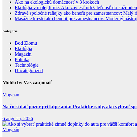
Ako na ekologickú domácnosť v 3 krokoch
Ekológia v malej firme: Ako zaviesť udržateľnosť do každode
Zdravé spoločné raňajky ako benefit pre zamestnancov: Malý
Masážne kreslo ako benefit pre zamestnancov: Moderný nástroj 
Kategórie
Bod Zlomu
Ekológia
Magazín
Politika
Technológie
Uncategorized
Mohlo by Vás zaujímať
Magazín
Na čo si dať pozor pri kúpe auta: Praktické rady, ako vybrať spo
6 augusta, 2026
Magazín