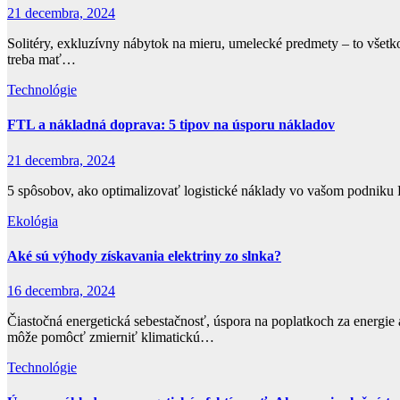
21 decembra, 2024
Solitéry, exkluzívny nábytok na mieru, umelecké predmety – to všet
treba mať…
Technológie
FTL a nákladná doprava: 5 tipov na úsporu nákladov
21 decembra, 2024
5 spôsobov, ako optimalizovať logistické náklady vo vašom podniku Pr
Ekológia
Aké sú výhody získavania elektriny zo slnka?
16 decembra, 2024
Čiastočná energetická sebestačnosť, úspora na poplatkoch za energie a
môže pomôcť zmierniť klimatickú…
Technológie