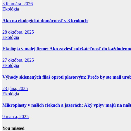
3 februára, 2026
Ekológia
Ako na ekologickú domácnosť v 3 krokoch
28 októbra, 2025
Ekológia
Ekológia v malej firme: Ako zaviesť udržateľnosť do každoden
27 októbra, 2025
Ekológia
Výhody sklenených fliaš oproti plastovým: Prečo by ste mali ur
23 júna, 2025
Ekológia
Mikroplasty v našich riekach a jazerách: Aký vplyv majú na na
9 marca, 2025
You missed