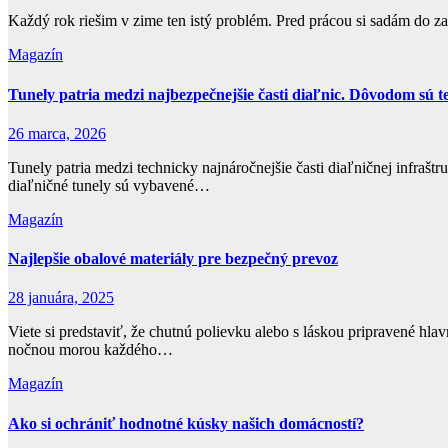
Každý rok riešim v zime ten istý problém. Pred prácou si sadám do 
Magazín
Tunely patria medzi najbezpečnejšie časti diaľnic. Dôvodom sú t
26 marca, 2026
Tunely patria medzi technicky najnáročnejšie časti diaľničnej infraš
diaľničné tunely sú vybavené…
Magazín
Najlepšie obalové materiály pre bezpečný prevoz
28 januára, 2025
Viete si predstaviť, že chutnú polievku alebo s láskou pripravené hl
nočnou morou každého…
Magazín
Ako si ochrániť hodnotné kúsky našich domácností?