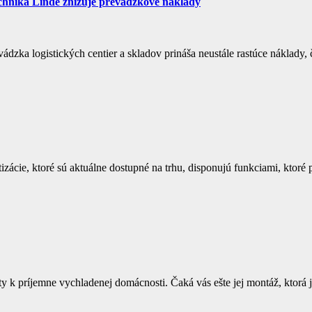
chnika Linde znižuje prevádzkové náklady
zka logistických centier a skladov prináša neustále rastúce náklady,
ácie, ktoré sú aktuálne dostupné na trhu, disponujú funkciami, ktoré p
esty k príjemne vychladenej domácnosti. Čaká vás ešte jej montáž, ktorá