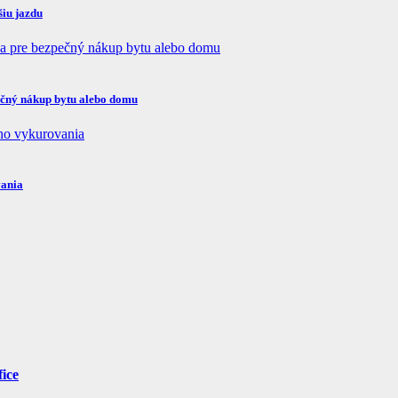
šiu jazdu
pečný nákup bytu alebo domu
vania
fice