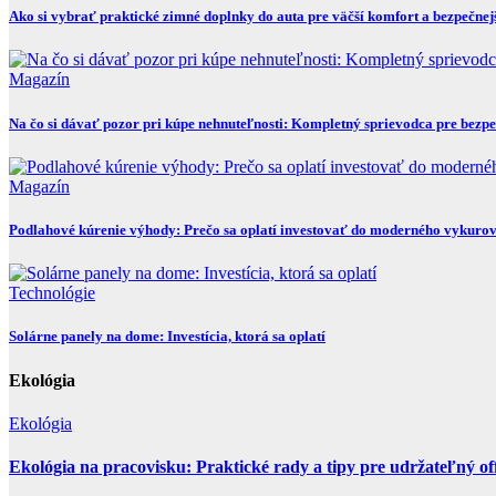
Ako si vybrať praktické zimné doplnky do auta pre väčší komfort a bezpečnej
Magazín
Na čo si dávať pozor pri kúpe nehnuteľnosti: Kompletný sprievodca pre bez
Magazín
Podlahové kúrenie výhody: Prečo sa oplatí investovať do moderného vykuro
Technológie
Solárne panely na dome: Investícia, ktorá sa oplatí
Ekológia
Ekológia
Ekológia na pracovisku: Praktické rady a tipy pre udržateľný of