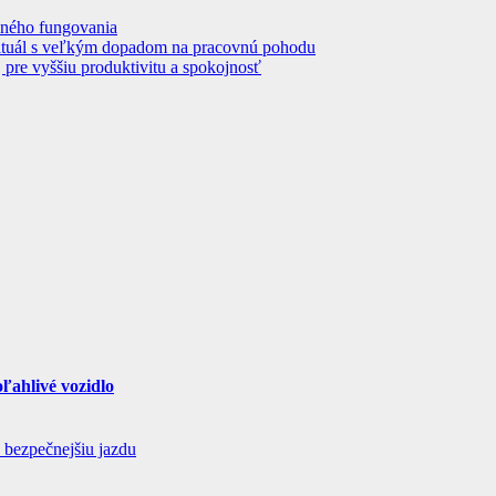
nného fungovania
 rituál s veľkým dopadom na pracovnú pohodu
pre vyššiu produktivitu a spokojnosť
ľahlivé vozidlo