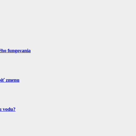
ného fungovania
obiť zmenu
šu vodu?