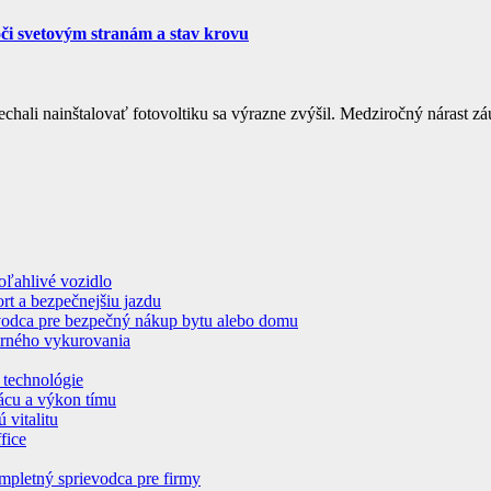
voči svetovým stranám a stav krovu
hali nainštalovať fotovoltiku sa výrazne zvýšil. Medziročný nárast zá
poľahlivé vozidlo
rt a bezpečnejšiu jazdu
evodca pre bezpečný nákup bytu alebo domu
erného vykurovania
 technológie
rácu a výkon tímu
 vitalitu
fice
pletný sprievodca pre firmy