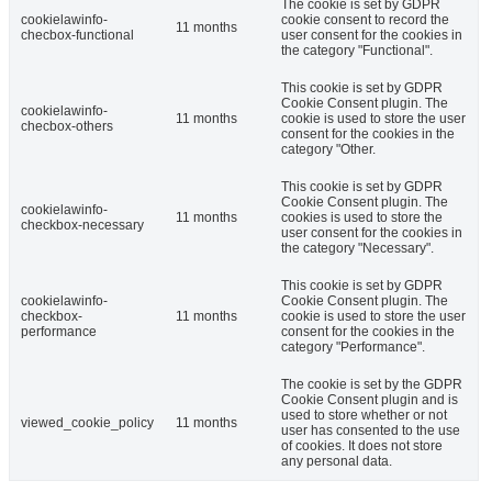
The cookie is set by GDPR
cookielawinfo-
cookie consent to record the
11 months
checbox-functional
user consent for the cookies in
the category "Functional".
This cookie is set by GDPR
Cookie Consent plugin. The
cookielawinfo-
11 months
cookie is used to store the user
checbox-others
consent for the cookies in the
category "Other.
This cookie is set by GDPR
Cookie Consent plugin. The
cookielawinfo-
11 months
cookies is used to store the
checkbox-necessary
user consent for the cookies in
the category "Necessary".
This cookie is set by GDPR
cookielawinfo-
Cookie Consent plugin. The
checkbox-
11 months
cookie is used to store the user
performance
consent for the cookies in the
category "Performance".
The cookie is set by the GDPR
Cookie Consent plugin and is
used to store whether or not
viewed_cookie_policy
11 months
user has consented to the use
of cookies. It does not store
any personal data.