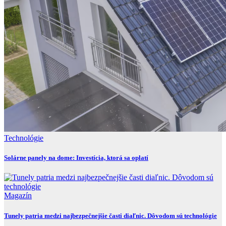
Technológie
Solárne panely na dome: Investícia, ktorá sa oplatí
Magazín
Tunely patria medzi najbezpečnejšie časti diaľnic. Dôvodom sú technológie