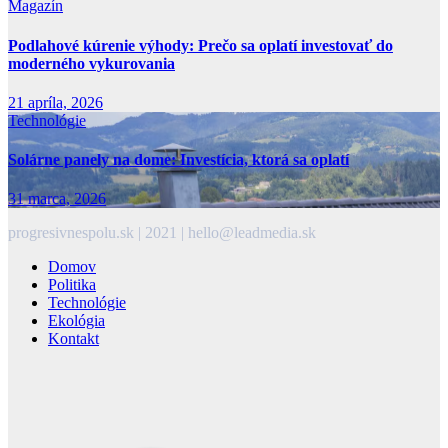
Magazín
Podlahové kúrenie výhody: Prečo sa oplatí investovať do
moderného vykurovania
21 apríla, 2026
Technológie
Solárne panely na dome: Investícia, ktorá sa oplatí
31 marca, 2026
progresivnespolu.sk | 2021 | hello@leadmedia.sk
Domov
Politika
Technológie
Ekológia
Kontakt