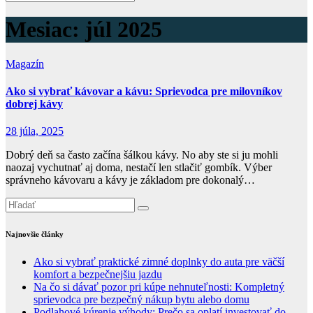
Mesiac:
júl 2025
Magazín
Ako si vybrať kávovar a kávu: Sprievodca pre milovníkov
dobrej kávy
28 júla, 2025
Dobrý deň sa často začína šálkou kávy. No aby ste si ju mohli
naozaj vychutnať aj doma, nestačí len stlačiť gombík. Výber
správneho kávovaru a kávy je základom pre dokonalý…
Najnovšie články
Ako si vybrať praktické zimné doplnky do auta pre väčší
komfort a bezpečnejšiu jazdu
Na čo si dávať pozor pri kúpe nehnuteľnosti: Kompletný
sprievodca pre bezpečný nákup bytu alebo domu
Podlahové kúrenie výhody: Prečo sa oplatí investovať do