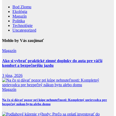
Bod Zlomu
Ekológia
Magazín
Politika
Technológie
Uncategorized
Mohlo by Vás zaujímať
Magazín
Ako si vybrať praktické zimné doplnky do auta pre väčší
komfort a bezpečnejšiu jazdu
3 júna, 2026
Magazín
Na čo si dávať pozor pri kúpe nehnuteľnosti: Kompletný sprievodca pre
bezpečný nákup bytu alebo domu