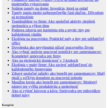
moderného vykurovania
Solárne panely na dome: Investícia, ktorá sa oplatí
Tunely patria medzi najbezpečnejšie časti diaľnic. Dôvodom
sú technológie
Teambuilding vo firme: Ako spoločné aktivity zlepšujú
spoluprácu a výkon tímu
Podpora zdravia pre harmóniu tela a mysle: tipy pre
každodennú vitalitu
Ekológia na pracovisku: Praktické rady a tipy pre udržateľný
office
Dovolenka ako nevyhnutná súčasť pracovného života
Ako vybrať správne pracovné pomôcky pre zamestnancov:
Kompletný sprievodca pre firmy
Ako na ekologickú domácnosť v 3 krokoch
Ekológia v malej firme: Ako zaviesť udržateľnosť do
každodenného fungovania
Zdravé spoločné raňajky ako benefit pre zamestnancov: Malý
rituál s veľkým dopadom na pracovnú pohodu
Masážne kreslo ako benefit pre zamestnancov: Moderný
nástroj pre vyššiu produktivitu a spokojnosť
Ako si vybrať kávovar a kávu: Sprievodca pre milovníkov
dobrej kávy
Kategórie