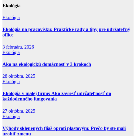
Ekológia
Ekológia
Ekológia na pracovisku: Praktické rady a tipy pre udržateľný
office
3 februára, 2026
Ekológia
Ako na ekologickú domácnosť v 3 krokoch
28 októbra, 2025
Ekológia
Ekológia v malej firme: Ako zaviesť udržateľnosť do
každodenného fungovania
27 októbra, 2025
Ekológia
Výhody sklenených fliaš oproti plastovým: Prečo by ste mali
urobiť zmenu