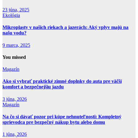
23 júna, 2025
Ekológia
Mikroplasty v našich riekach a jazerách: Aký vplyv majú na
našu vodu?
9 marca, 2025
You missed
Magazín
Ako si vybrať praktické zimné doplnky do auta pre väčší
komfort a bezpečnejšiu jazdu
3 júna, 2026
Magazín
Na čo si dávať pozor pri kúpe nehnuteľnosti: Kompletný
sprievodca pre bezpečný nákup bytu alebo domu
1 júna, 2026